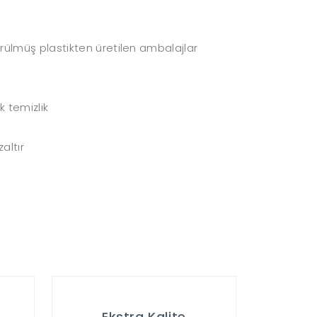
ürülmüş plastikten üretilen ambalajlar
k temizlik
altır
Ekstra Kalite