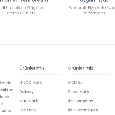
erli Üreticilerle Güçlü ve
Ekonomik Fiyatlarla Yük
Kaliteli Ürünler<
Performans
Ürünlerimiz
Ürünlerimiz
H-ECO Matik
MCM Bor
akende
ndıktan
Delivery
Perco Matik
de bir
Maxi Matik
İksir Şampuan
ve
Ege Matik
İksir Temizlik Bezi
lerine