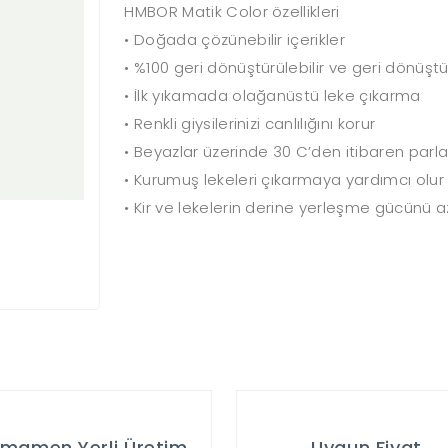
HMBOR Matik Color özellikleri
• Doğada çözünebilir içerikler
• %100 geri dönüştürülebilir ve geri dönüşt
• İlk yıkamada olağanüstü leke çıkarma
• Renkli giysilerinizi canlılığını korur
• Beyazlar üzerinde 30 C’den itibaren parla
• Kurumuş lekeleri çıkarmaya yardımcı olur
• Kir ve lekelerin derine yerleşme gücünü az
mamen Yerli Üretim
Uygun Fiyat